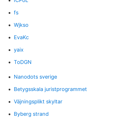
ICPoL
fs
Wjkso
EvaKc
yaix
ToDGN
Nanodots sverige
Betygsskala juristprogrammet
Väjningsplikt skyltar
Byberg strand