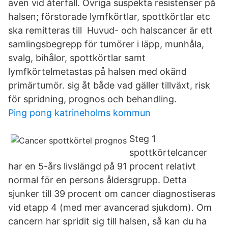
även vid återfall. Övriga suspekta resistenser på
halsen; förstorade lymfkörtlar, spottkörtlar etc
ska remitteras till Huvud- och halscancer är ett
samlingsbegrepp för tumörer i läpp, munhåla,
svalg, bihålor, spottkörtlar samt
lymfkörtelmetastas på halsen med okänd
primärtumör. sig åt både vad gäller tillväxt, risk
för spridning, prognos och behandling.
Ping pong katrineholms kommun
Steg 1
spottkörtelcancer
har en 5-års livslängd på 91 procent relativt
normal för en persons åldersgrupp. Detta
sjunker till 39 procent om cancer diagnostiseras
vid etapp 4 (med mer avancerad sjukdom). Om
cancern har spridit sig till halsen, så kan du ha